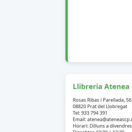
Llibreria Atenea
Rosas Ribas i Parellada, 56
08820 Prat del Llobregat
Tel: 933 794 391
Email: atenea@ateneascp
Horari: Dilluns a divendres