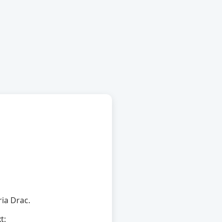
ria Drac.
t: